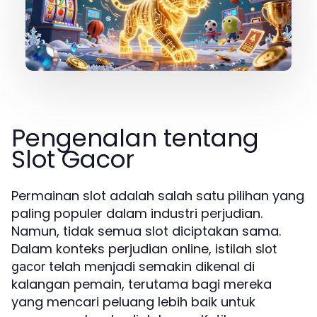
Pengenalan tentang
Slot Gacor
Permainan slot adalah salah satu pilihan yang
paling populer dalam industri perjudian.
Namun, tidak semua slot diciptakan sama.
Dalam konteks perjudian online, istilah
slot
telah menjadi semakin dikenal di
gacor
kalangan pemain, terutama bagi mereka
yang mencari peluang lebih baik untuk