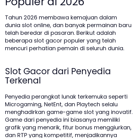
Populer di 2026
Tahun 2026 membawa kemajuan dalam
dunia slot online, dan banyak permainan baru
telah beredar di pasaran. Berikut adalah
beberapa slot gacor populer yang telah
mencuri perhatian pemain di seluruh dunia.
Slot Gacor dari Penyedia
Terkenal
Penyedia perangkat lunak terkemuka seperti
Microgaming, NetEnt, dan Playtech selalu
menghadirkan game-game slot yang inovatif.
Game dari penyedia ini biasanya memiliki
grafik yang menarik, fitur bonus menggiurkan,
dan RTP yang kompetitif, menjadikannya