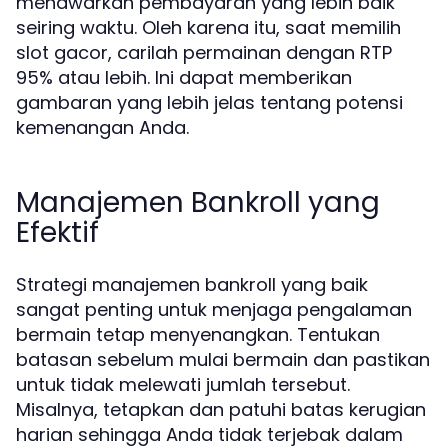
menawarkan pembayaran yang lebih baik
seiring waktu. Oleh karena itu, saat memilih
slot gacor, carilah permainan dengan RTP
95% atau lebih. Ini dapat memberikan
gambaran yang lebih jelas tentang potensi
kemenangan Anda.
Manajemen Bankroll yang
Efektif
Strategi manajemen bankroll yang baik
sangat penting untuk menjaga pengalaman
bermain tetap menyenangkan. Tentukan
batasan sebelum mulai bermain dan pastikan
untuk tidak melewati jumlah tersebut.
Misalnya, tetapkan dan patuhi batas kerugian
harian sehingga Anda tidak terjebak dalam