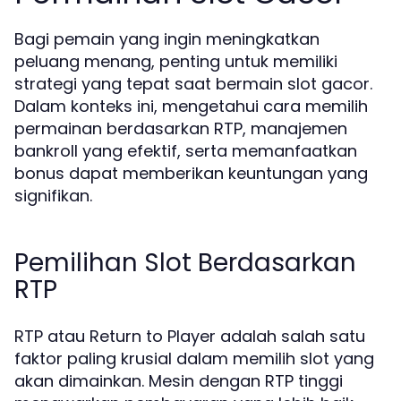
Bagi pemain yang ingin meningkatkan
peluang menang, penting untuk memiliki
strategi yang tepat saat bermain slot gacor.
Dalam konteks ini, mengetahui cara memilih
permainan berdasarkan RTP, manajemen
bankroll yang efektif, serta memanfaatkan
bonus dapat memberikan keuntungan yang
signifikan.
Pemilihan Slot Berdasarkan
RTP
RTP atau Return to Player adalah salah satu
faktor paling krusial dalam memilih slot yang
akan dimainkan. Mesin dengan RTP tinggi