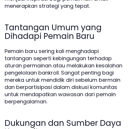
menerapkan strategi yang tepat.
Tantangan Umum yang
Dihadapi Pemain Baru
Pemain baru sering kali menghadapi
tantangan seperti kebingungan terhadap
aturan permainan atau melakukan kesalahan
pengelolaan bankroll. Sangat penting bagi
mereka untuk mendidik diri sebelum bermain
dan berpartisipasi dalam diskusi komunitas
untuk mendapatkan wawasan dari pemain
berpengalaman.
Dukungan dan Sumber Daya