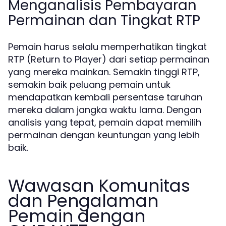
Menganalisis Pembayaran
Permainan dan Tingkat RTP
Pemain harus selalu memperhatikan tingkat
RTP (Return to Player) dari setiap permainan
yang mereka mainkan. Semakin tinggi RTP,
semakin baik peluang pemain untuk
mendapatkan kembali persentase taruhan
mereka dalam jangka waktu lama. Dengan
analisis yang tepat, pemain dapat memilih
permainan dengan keuntungan yang lebih
baik.
Wawasan Komunitas
dan Pengalaman
Pemain dengan