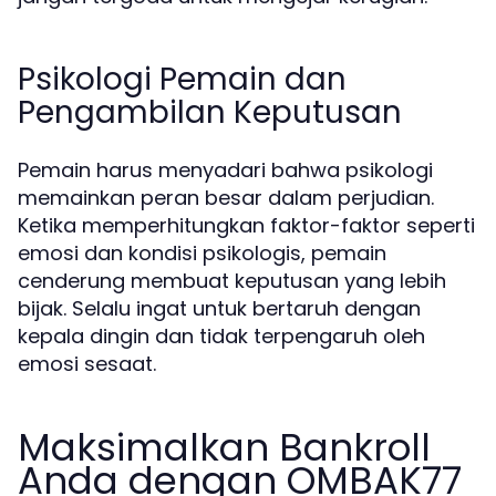
Psikologi Pemain dan
Pengambilan Keputusan
Pemain harus menyadari bahwa psikologi
memainkan peran besar dalam perjudian.
Ketika memperhitungkan faktor-faktor seperti
emosi dan kondisi psikologis, pemain
cenderung membuat keputusan yang lebih
bijak. Selalu ingat untuk bertaruh dengan
kepala dingin dan tidak terpengaruh oleh
emosi sesaat.
Maksimalkan Bankroll
Anda dengan OMBAK77