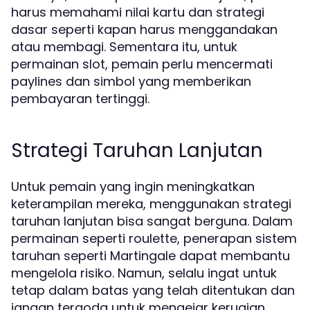
harus memahami nilai kartu dan strategi
dasar seperti kapan harus menggandakan
atau membagi. Sementara itu, untuk
permainan slot, pemain perlu mencermati
paylines dan simbol yang memberikan
pembayaran tertinggi.
Strategi Taruhan Lanjutan
Untuk pemain yang ingin meningkatkan
keterampilan mereka, menggunakan strategi
taruhan lanjutan bisa sangat berguna. Dalam
permainan seperti roulette, penerapan sistem
taruhan seperti Martingale dapat membantu
mengelola risiko. Namun, selalu ingat untuk
tetap dalam batas yang telah ditentukan dan
jangan tergoda untuk mengejar kerugian.