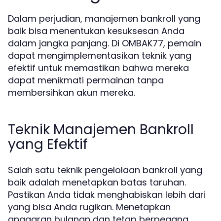
Dalam perjudian, manajemen bankroll yang
baik bisa menentukan kesuksesan Anda
dalam jangka panjang. Di OMBAK77, pemain
dapat mengimplementasikan teknik yang
efektif untuk memastikan bahwa mereka
dapat menikmati permainan tanpa
membersihkan akun mereka.
Teknik Manajemen Bankroll
yang Efektif
Salah satu teknik pengelolaan bankroll yang
baik adalah menetapkan batas taruhan.
Pastikan Anda tidak menghabiskan lebih dari
yang bisa Anda rugikan. Menetapkan
anggaran bulanan dan tetap berpegang